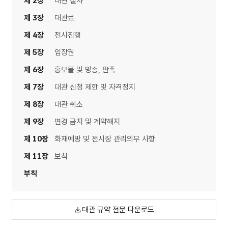
제 2장
대관 절차
제 3장
대관료
제 4장
전시진행
제 5장
입장권
제 6장
홍보물 및 방송, 판촉
제 7장
대관 신청 제한 및 자격정지
제 8장
대관 취소
제 9장
변경 금지 및 계약해지
제 10장
화재예방 및 전시장 관리의무 사항
제 11장
보칙
부칙
대관 규약 전문 다운로드