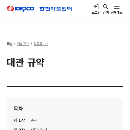
본문 바로가기
한국전력공사
한국전력공사 아트센터
로그인
검색
전체메뉴
홈
/
대관 예약
/
한전갤러리
대관 규약
목차
제 1장
총칙