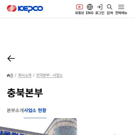
본문 바로가기
한국전력공사 로고
유튜브
ENG
로그인
검색
전체메뉴
홈
/
회사소개
/
전국본부 · 사업소
충북본부
본부소개
사업소 현황