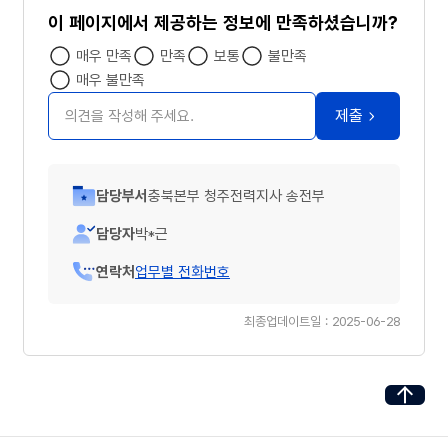
이 페이지에서 제공하는 정보에 만족하셨습니까?
매우 만족
만족
보통
불만족
매우 불만족
의견 작성
제출
담당부서
충북본부 청주전력지사 송전부
담당자
박*근
연락처
업무별 전화번호
최종업데이트일 : 2025-06-28
페이지 최