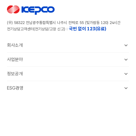
한국전력공사
(우) 58322 전남광주통합특별시 나주시 전력로 55 (빛가람동 120) 24시간
국번 없이 123(유료)
전기상담고객센터(전기상담/고장 신고) :
회사소개
KEPCO 소개
사업분야
조직안내
송배전사업
정보공개
전국 본부 · 사업소
판매 · 수요관리
정보공개제도
투자정보
ESG경영
에너지신사업
사전정보공표
인재채용
한전의 ESG
해외사업
홍보센터
공공데이터제공
환경E
연구개발
뉴스룸
사업실명제
고객소통
사회S
전시관람
송변전 건설 정보공개
고객소통안내
지배구조G
문화 · 스포츠
경영공시
Family Site