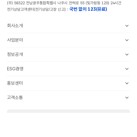
(우) 58322 전남광주통합특별시 나주시 전력로 55 (빛가람동 120) 24시간
국번 없이 123(유료)
전기상담고객센터(전기상담/고장 신고) :
회사소개
KEPCO 소개
사업분야
조직안내
송배전사업
정보공개
전국 본부 · 사업소
판매 · 수요관리
정보공개제도
투자정보
ESG경영
에너지신사업
사전정보공표
인재채용
한전의 ESG
해외사업
홍보센터
공공데이터제공
환경E
연구개발
뉴스룸
사업실명제
고객소통
사회S
전시관람
송변전 건설 정보공개
고객소통안내
지배구조G
문화 · 스포츠
경영공시
Family Site
온라인 민원
ESG 리포트
내부규정
본사방문 및 서면 민원
한전 유튜브
한전 인스타
ESG 데이터