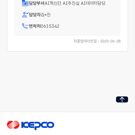
담당부서
AI혁신단 AI추진실 AI데이터담당
담당자
김*진
연락처
0615342
최종업데이트일 : 2025-06-28
페이지 최
한국전력공사