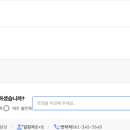
족하셨습니까?
의견 작성
족
매우 불만족
신담당
담당자
함*호
연락처
061-345-3545