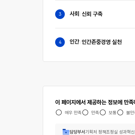
사회
신뢰 구축
3
상세내용 열기
인간
인간존중경영 실천
4
상세내용 열기
이 페이지에서 제공하는 정보에 만
매우 만족
만족
보통
불만
담당부서
기획처 정책조정실 성과혁