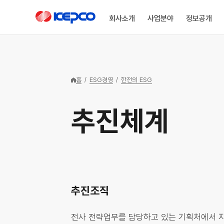
한국전력공사 로고
회사소개
사업분야
정보공개
회사소개
사업분야
정보공개
ESG경영
홍보센터
고객소통
KEPCO 소개
송배전사업
정보공개제도
한전의 ESG
뉴스룸
고객소통안내
미래를 밝히는 기술로
안정적인 전력
정보 공개의 투명성을
깨끗한 에너지를
국민과 함께하는
고객의 입장에서
홈
/
ESG경영
/
한전의 ESG
KEPCO 개요
정보공개안내
ESG 개요
뉴스 · 미디어
글로벌 에너지 산업을
공급부터 글로벌
확보하여 국민의 알
연결되는 환경 경영,
한국전력공사의 새로운
생각하고 고객의
이끌어 갑니다.
신사업까지 미래
권리를 보장합니다.
탄소 중립을 실천하는
소식과 다양한
말씀에 귀
연혁
정보공개절차
핵심성과
공지사항
에너지 산업을 이끌어
사회를 약속합니다.
전시관람·문화
기울이겠습니다.
추진체계
갑니다.
스포츠를 소개합니다.
CEO 인사말
비공개 대상 정보
추진체계
보도·설명자료
정전피해배상제도
경영방침
서식 및 수요분석
중대성 평가
소셜미디어
CI
이해관계자 참여
사보
경영공시
홍보영상
ESG 데이터
경영공시 전체보기
추진조직
광고
기타
전사 전략업무를 담당하고 있는 기획처에서 지