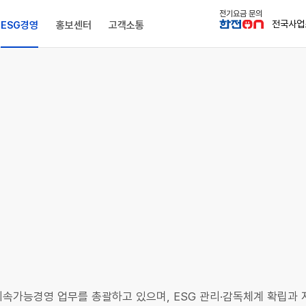
본문 바로가기
전기요금 문의
전국사업
ESG경영
홍보센터
고객소통
조직안내
판매 · 수요관리
사전정보공표
환경E
전시관람
온라인 민원
전국 본부 · 사업소
에너지신사업
공공데이터제공
사회S
문화 · 스포츠
본사방문 및 서면 민원
투자정보
해외사업
사업실명제
지배구조G
신문고
조직도
환경경영
본사홍보관
공공데이터제공 제도
사회공헌
한전아트센터
IR정보
이사회
부패/부조
해외지사·법인
탄소중립
전기박물관
공공데이터제공 목록
안전경영
스포츠단
재무정보
윤리경영
KEPCO 
출자회사
공공데이터 설문조사
동반성장(기업센터)
주식정보
청렴경영
공공시설 개방
자료실
인권경영
전자공고
재취업 정
전력통계
인재경영
내부규정
배전인력조회
사규 및 하위 규범
제ㆍ개정 예고
속가능경영 업무를 총괄하고 있으며, ESG 관리·감독체계 확립과 지