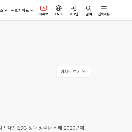
소
관련사이트
유튜브
ENG
로그인
검색
전체메뉴
인재채용
연구개발
송변전 건설 정보공개
ESG 리포트
안전신고 및 제안
리 신고
송변전 건설 사업현황
안전신고
옴부즈만
건설절차
안전제안
보상 및 지원
점자로 보기
보공유
전자파 정보
속적인 ESG 성과 창출을 위해 2020년에는