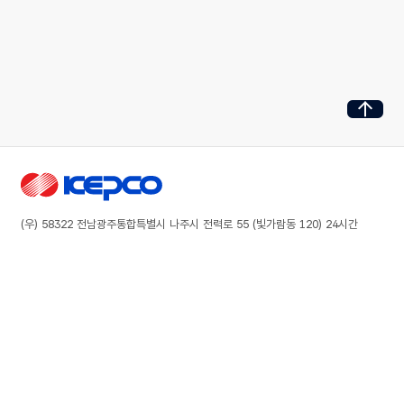
페이지 최
한국전력공사
(우) 58322 전남광주통합특별시 나주시 전력로 55 (빛가람동 120) 24시간
국번 없이 123(유료)
전기상담고객센터(전기상담/고장 신고) :
회사소개
KEPCO 소개
사업분야
조직안내
송배전사업
정보공개
전국 본부 · 사업소
판매 · 수요관리