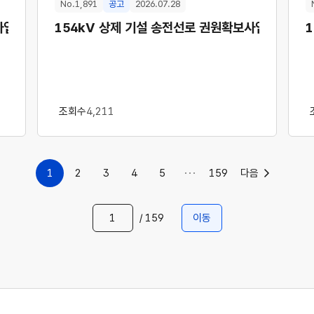
No.1,891
공고
2026.07.28
사업<2차> 보상협의 공고(공시송달)
154kV 상제 기설 송전선로 권원확보사업<3차> 
조회수
4,211
1
2
3
4
5
159
다음
/
159
이동
페이지 번호 입력