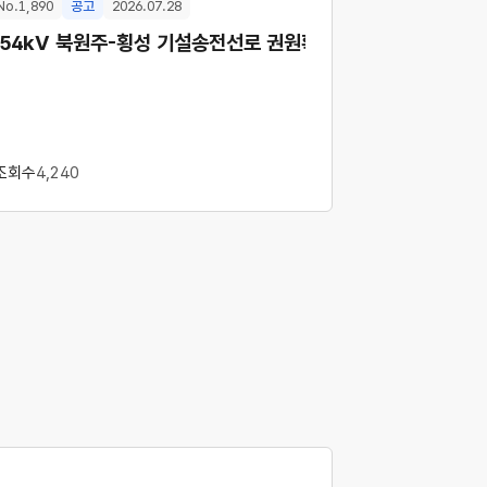
No.1,890
공고
2026.07.28
보상협의 공고(공시송달)
154kV 북원주-횡성 기설송전선로 권원확보사업<4차> 보상협
조회수
4,240