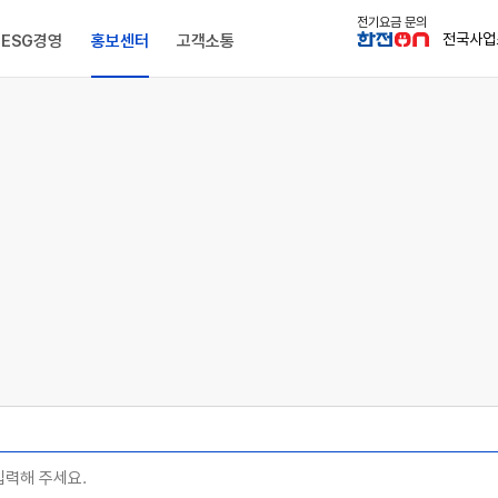
본문 바로가기
전기요금 문의
전국사업
ESG경영
홍보센터
고객소통
조직안내
판매 · 수요관리
사전정보공표
환경E
전시관람
온라인 민원
전국 본부 · 사업소
에너지신사업
공공데이터제공
사회S
문화 · 스포츠
본사방문 및 서면 민원
투자정보
해외사업
사업실명제
지배구조G
신문고
조직도
환경경영
본사홍보관
공공데이터제공 제도
사회공헌
한전아트센터
IR정보
이사회
부패/부조
해외지사·법인
탄소중립
전기박물관
공공데이터제공 목록
안전경영
스포츠단
재무정보
윤리경영
KEPCO 
출자회사
공공데이터 설문조사
동반성장(기업센터)
주식정보
청렴경영
공공시설 개방
자료실
인권경영
전자공고
재취업 정
전력통계
인재경영
내부규정
배전인력조회
사규 및 하위 규범
제ㆍ개정 예고