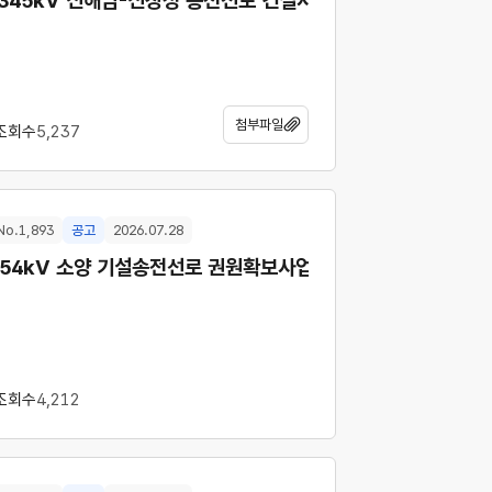
『345kV 신해남-신장성 송전선로 건설사업』국가기간 전력망 
첨부파일
조회수
5,237
No.1,893
공고
2026.07.28
 보상협의공고(공시송달)
154kV 소양 기설송전선로 권원확보사업<2차> 보상협의공고(
조회수
4,212