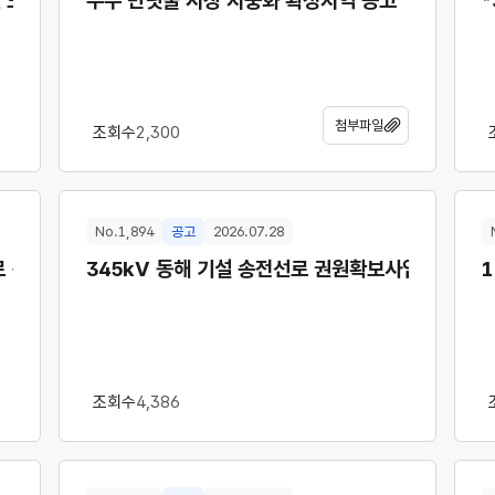
 공고 [SK에코플랜트 · LS ELECTRIC · HS효성/효성]
무주 반딧불 시장 지중화 확정지역 공고
첨부파일
조회수
2,300
No.1,894
공고
2026.07.28
선로 건설사업 편입토지 보상협의요청 공시송달 공고
345kV 동해 기설 송전선로 권원확보사업<3차>
조회수
4,386