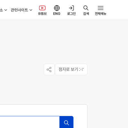
소
관련사이트
유튜브
ENG
로그인
검색
전체메뉴
인재채용
연구개발
송변전 건설 정보공개
ESG 리포트
안전신고 및 제안
리 신고
송변전 건설 사업현황
안전신고
옴부즈만
건설절차
안전제안
보상 및 지원
점자로 보기
보공유
전자파 정보